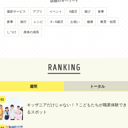
撮影サービス
アプリ
イベント
0歳児
遊び
食事
家事
旅行
レシピ
4～6歳児
お祝い
健康
教育・知育
しつけ
身体の成長
週間
トータル
キッザニアだけじゃない！？こどもたちが職業体験でき
るスポット