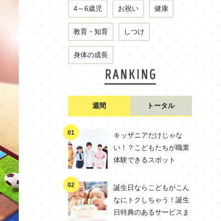
4～6歳児
お祝い
健康
教育・知育
しつけ
身体の成長
週間
トータル
キッザニアだけじゃな
い！？こどもたちが職業
体験できるスポット
誕生日ならこどもがこん
なにトクしちゃう！誕生
日特典のあるサービスま