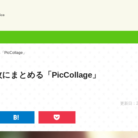
？
cCollage」
まとめる「PicCollage」
更新日：202