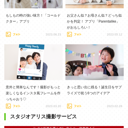
もしもの時の強い味方！「コールド
お父さん似？お母さん似？どっち似
クター」アプリ
かを判定！ アプリ「Parentalike」
がおもしろい！
2023.08.23
2023.05.12
意外と簡単なんです！撮影がもっと
きっと思い出に残る！誕生日をサプ
楽しくなるインスタ風フレームを作
ライズで祝う6つのアイデア
っちゃおう♡
2023.03.20
2023.02.28
スタジオアリス撮影サービス