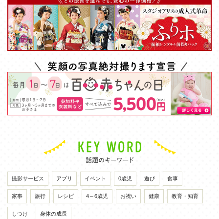
撮影サービス
アプリ
イベント
0歳児
遊び
食事
家事
旅行
レシピ
4～6歳児
お祝い
健康
教育・知育
しつけ
身体の成長