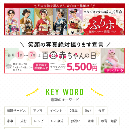
撮影サービス
アプリ
イベント
0歳児
遊び
食事
家事
旅行
レシピ
4～6歳児
お祝い
健康
教育・知育