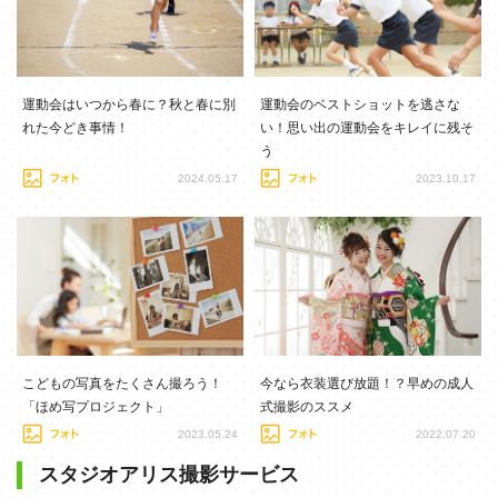
運動会はいつから春に？秋と春に別
運動会のベストショットを逃さな
れた今どき事情！
い！思い出の運動会をキレイに残そ
う
2024.05.17
2023.10.17
こどもの写真をたくさん撮ろう！
今なら衣装選び放題！？早めの成人
「ほめ写プロジェクト」
式撮影のススメ
2023.05.24
2022.07.20
スタジオアリス撮影サービス