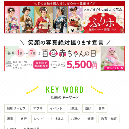
撮影サービス
アプリ
イベント
0歳児
遊び
食事
家事
旅行
レシピ
4～6歳児
お祝い
健康
教育・知育