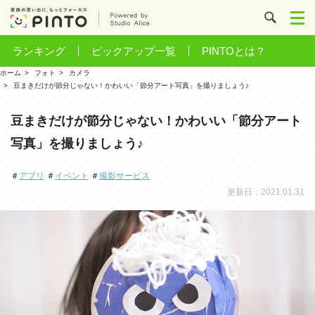
ランキング
ピックアップ一覧
PINTOとは？
ホーム
フォト
カメラ
豆まきだけが節分じゃない！かわいい「節分アート写真」を撮りましょう♪
豆まきだけが節分じゃない！かわいい「節分アート
写真」を撮りましょう♪
＃
アプリ
＃
イベント
＃
撮影サービス
更新日：2021.01.31