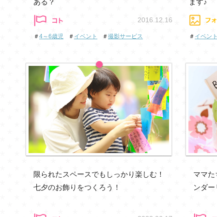
ある？
ます♪
2016.12.16
＃
4～6歳児
＃
イベント
＃
撮影サービス
＃
イベン
限られたスペースでもしっかり楽しむ！
ママた
七夕のお飾りをつくろう！
ンダー