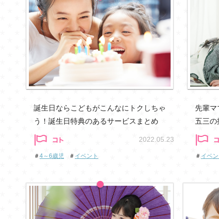
誕生日ならこどもがこんなにトクしちゃ
先輩マ
う！誕生日特典のあるサービスまとめ
五三の
2022.05.23
＃
4～6歳児
＃
イベント
＃
イベン