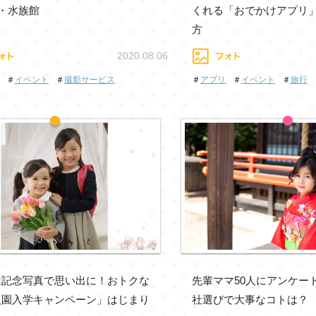
・水族館
くれる「おでかけアプリ
方
2020.08.06
＃
イベント
＃
撮影サービス
＃
アプリ
＃
イベント
＃
旅行
は記念写真で思い出に！おトクな
先輩ママ50人にアンケー
入園入学キャンペーン」はじまり
社選びで大事なコトは？