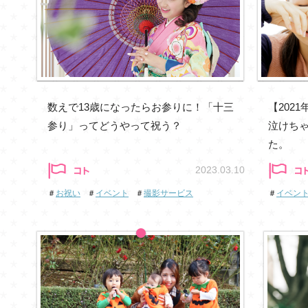
数えで13歳になったらお参りに！「十三
【202
参り」ってどうやって祝う？
泣けち
た。
2023.03.10
＃
お祝い
＃
イベント
＃
撮影サービス
＃
イベン