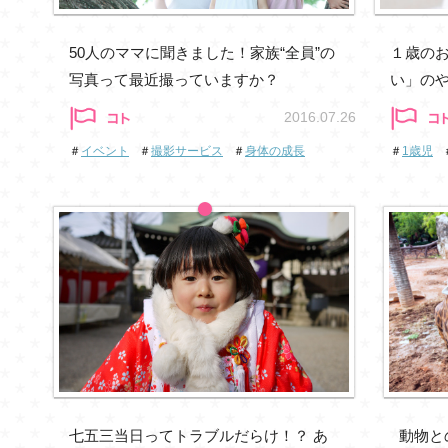
50人のママに聞きました！家族“全員”の
１歳の
写真って最近撮っていますか？
い」の
2016.07.26
＃
イベント
＃
撮影サービス
＃
身体の成長
＃
1歳児
七五三当日ってトラブルだらけ！？ あ
動物と