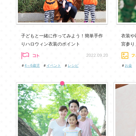
子どもと一緒に作ってみよう！簡単手作
衣装や
りハロウィン衣装のポイント
宮参り
2022.09.20
＃
4～6歳児
＃
イベント
＃
レシピ
＃
お金