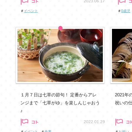
2023.06.17
＃
イベント
＃
0歳児
１月７日は七草の節句！ 定番からアレ
2021
ンジまで「七草がゆ」を楽しんじゃおう
祝いの
♪
2022.01.29
＃
イベント
＃
食事
＃
お祝い