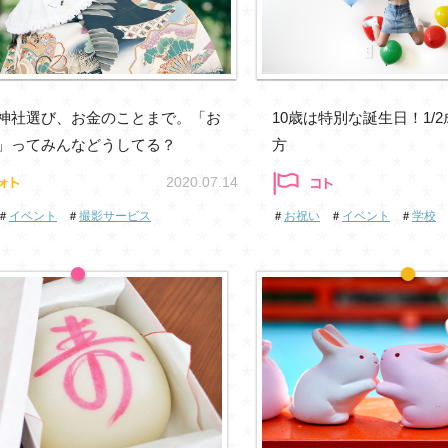
神社選び、お金のことまで。「お
10歳は特別な誕生日！1/
」ってみんなどうしてる？
方
2020.07.14
＃
イベント
＃
撮影サービス
＃
お祝い
＃
イベント
＃
学校