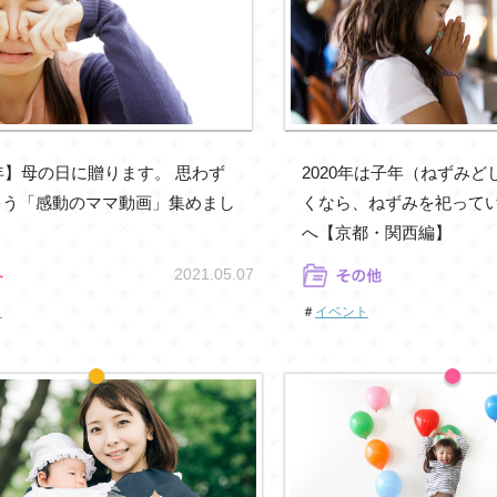
1年】母の日に贈ります。 思わず
2020年は子年（ねずみ
ゃう「感動のママ動画」集めまし
くなら、ねずみを祀って
へ【京都・関西編】
2021.05.07
ト
＃
イベント