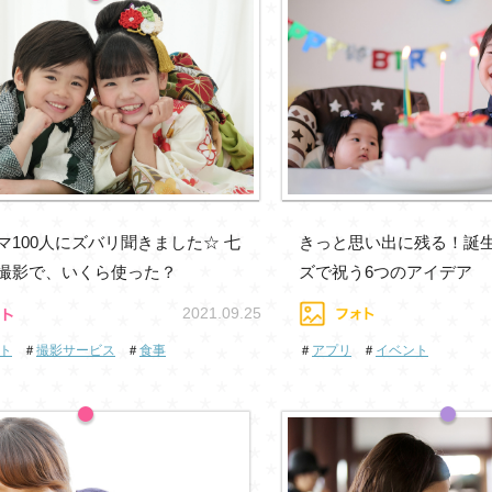
マ100人にズバリ聞きました☆ 七
きっと思い出に残る！誕
撮影で、いくら使った？
ズで祝う6つのアイデア
2021.09.25
ト
＃
撮影サービス
＃
食事
＃
アプリ
＃
イベント