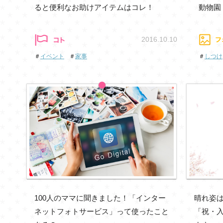
ると便利なお助けアイテムはコレ！
動物園
2016.10.10
＃
イベント
＃
家事
＃
しつけ
100人のママに聞きました！「インター
晴れ姿
ネットフォトサービス」って使ったこと
「祝・