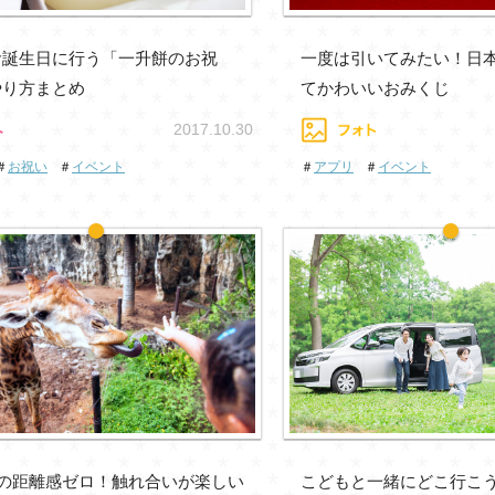
お誕生日に行う「一升餅のお祝
一度は引いてみたい！日
やり方まとめ
てかわいいおみくじ
2017.10.30
＃
お祝い
＃
イベント
＃
アプリ
＃
イベント
の距離感ゼロ！触れ合いが楽しい
こどもと一緒にどこ行こ