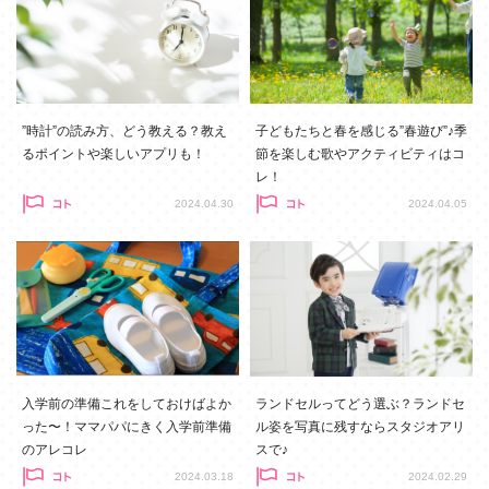
”時計”の読み方、どう教える？教え
子どもたちと春を感じる”春遊び”♪季
るポイントや楽しいアプリも！
節を楽しむ歌やアクティビティはコ
レ！
2024.04.30
2024.04.05
入学前の準備これをしておけばよか
ランドセルってどう選ぶ？ランドセ
った〜！ママパパにきく入学前準備
ル姿を写真に残すならスタジオアリ
のアレコレ
スで♪
2024.03.18
2024.02.29