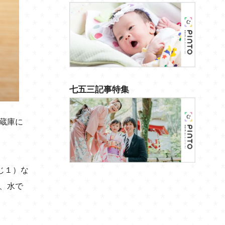
七五三記事特集
蔵庫に
じ１）な
、水で