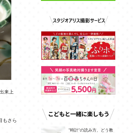
出来上
目もさら
”時計”の読み方、どう教