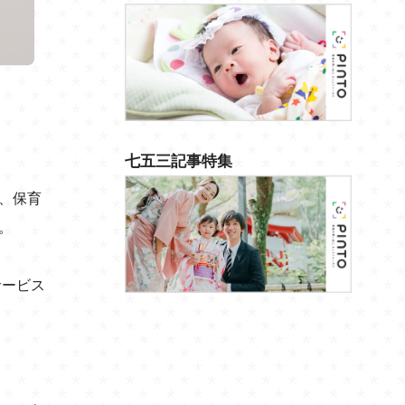
七五三記事特集
、保育
。
サービス