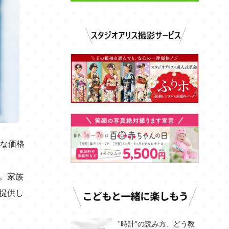
頃な価格
。家族
提供し
”時計”の読み方、どう教