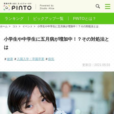
ランキング
ピックアップ一覧
PINTOとは？
ホーム
コト
イベント
小学生や中学生に五月病が増加中！？その対処法とは
小学生や中学生に五月病が増加中！？その対処法と
は
＃
健康
＃
入園入学・卒園卒業
＃
病気
更新日：2021.05.03