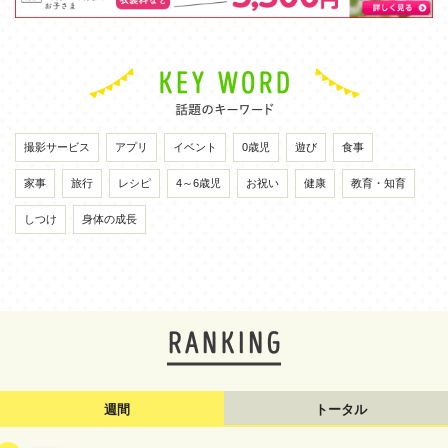
撮影サービス
アプリ
イベント
0歳児
遊び
食事
家事
旅行
レシピ
4～6歳児
お祝い
健康
教育・知育
しつけ
身体の成長
週間
トータル