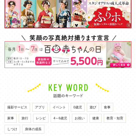
撮影サービス
アプリ
イベント
0歳児
遊び
食事
家事
旅行
レシピ
4～6歳児
お祝い
健康
教育・知育
しつけ
身体の成長