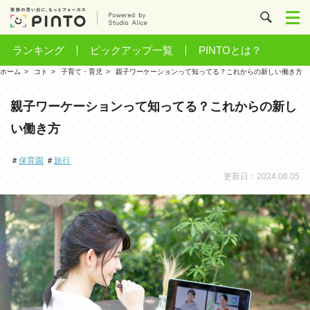
ランキング
ピックアップ一覧
PINTOとは？
ホーム
コト
子育て・育児
親子ワーケーションって知ってる？これからの新しい働き方
親子ワーケーションって知ってる？これからの新し
い働き方
＃
保育園
＃
旅行
更新日：2024.08.05