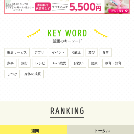
撮影サービス
アプリ
イベント
0歳児
遊び
食事
家事
旅行
レシピ
4～6歳児
お祝い
健康
教育・知育
しつけ
身体の成長
週間
トータル