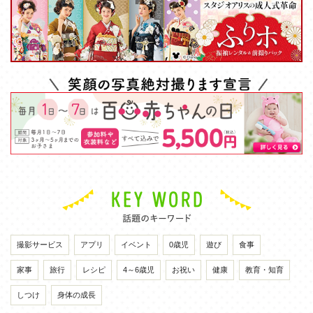
撮影サービス
アプリ
イベント
0歳児
遊び
食事
家事
旅行
レシピ
4～6歳児
お祝い
健康
教育・知育
しつけ
身体の成長